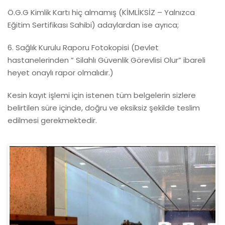
Blog (22)
RANDEVU AL
Ö.G.G Kimlik Kartı hiç almamış (KİMLİKSİZ – Yalnızca
Eğitim Sertifikası Sahibi) adaylardan ise ayrıca;
SINAV SONUÇLARI
6. Sağlık Kurulu Raporu Fotokopisi (Devlet
hastanelerinden ” Silahlı Güvenlik Görevlisi Olur” ibareli
DİLEKÇE ÖRNEKLERİ
heyet onaylı rapor olmalıdır.)
Kesin kayıt işlemi için istenen tüm belgelerin sizlere
belirtilen süre içinde, doğru ve eksiksiz şekilde teslim
edilmesi gerekmektedir.