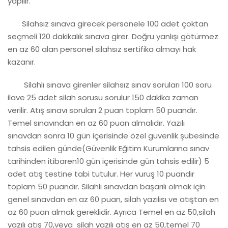
yapılır.
Silahsız sınava girecek personele 100 adet çoktan
seçmeli 120 dakikalık sınava girer. Doğru yanlışı götürmez
en az 60 alan personel silahsız sertifika almayı hak
kazanır.
Silahlı sınava girenler silahsız sınav soruları 100 soru
ilave 25 adet silah sorusu sorulur 150 dakika zaman
Blog (22)
RANDEVU AL
verilir. Atış sınavı soruları 2 puan toplam 50 puandır.
Temel sınavından en az 60 puan almalıdır. Yazılı
SINAV SONUÇLARI
sınavdan sonra 10 gün içerisinde özel güvenlik şubesinde
tahsis edilen günde(Güvenlik Eğitim Kurumlarına sınav
DİLEKÇE ÖRNEKLERİ
tarihinden itibaren10 gün içerisinde gün tahsis edilir) 5
adet atış testine tabi tutulur. Her vuruş 10 puandır
toplam 50 puandır. Silahlı sınavdan başarılı olmak için
genel sınavdan en az 60 puan, silah yazılısı ve atıştan en
az 60 puan almak gereklidir. Ayrıca Temel en az 50,silah
yazılı atış 70,veya silah yazılı atış en az 50,temel 70